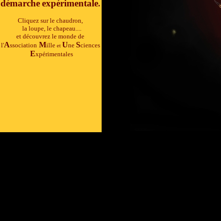
démarche
expérimentale
.
Cliquez sur le chaudron,
la loupe, le chapeau....
et découvrez le monde de
A
M
U
S
l'
ssociation
ille
ne
ciences
et
E
xpérimentales