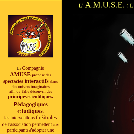
A.M.U.S.E
. :
L'
L
Compagnie
La
AMUSE
propose des
interactifs
spectacles
dans
des
univers
imaginaires
afin de faire découvrir des
principes
scientifiques.
Pédagogiques
ludiques
et
,
théâtrales
les interventions
de
l'association permettent
aux
participants
'adopter une
d