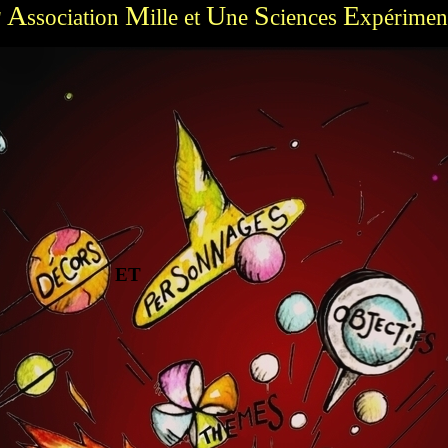
A
M
U
S
E
ssociation
ille et
ne
ciences
xpérimen
'
ET