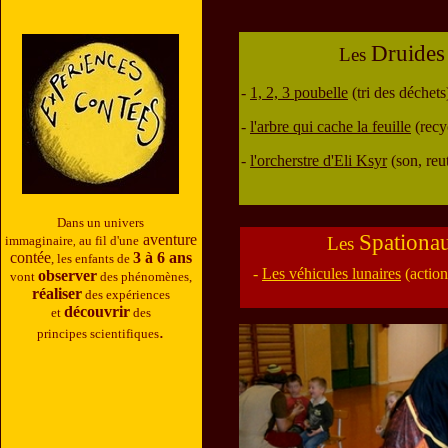
tt
Druides
Les
-
1, 2, 3 poubelle
(tri des déchets
-
l'arbre qui cache la feuille
(recy
-
l'orcherstre d'Eli Ksyr
(son, reut
Dans un univers
Spationau
aventure
immaginaire
au fil
d'une
Les
,
contée
3 à 6 ans
,
les enfants de
-
Les véhicules lunaires
(action
observer
vont
des phénomènes,
réaliser
des expériences
découvrir
et
des
.
principes scientifiques